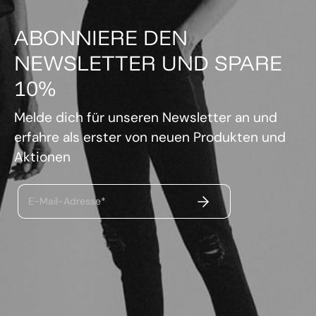
ABONNIERE DEN
NEWSLETTER UND SPARE
10%
Melde dich für unseren Newsletter an und
erfahre als erster von neuen Produkten und
Aktionen
ABSENDEN
E-Mail-Adresse*