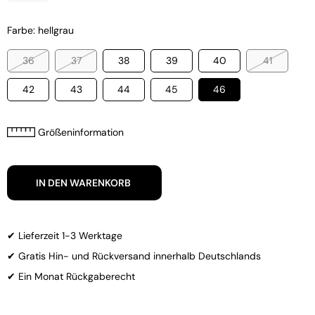
Farbe: hellgrau
36
37
38
39
40
41
42
43
44
45
46
Größeninformation
IN DEN WARENKORB
✔ Lieferzeit 1-3 Werktage
✔ Gratis Hin- und Rückversand innerhalb Deutschlands
✔ Ein Monat Rückgaberecht