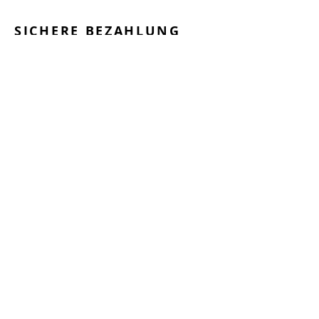
SICHERE BEZAHLUNG
GEPRÜFTE LEISTUNGEN
SCHNELLER VERSAND