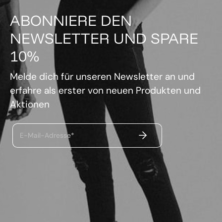
ABONNIERE DEN
NEWSLETTER UND SPARE
10%
Melde dich für unseren Newsletter an und
erfahre als erster von neuen Produkten und
Aktionen
ABSENDEN
E-Mail-Adresse*