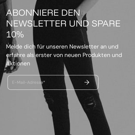
ABONNIERE DEN
NEWSLETTER UND SPARE
10%
Melde dich für unseren Newsletter an und
erfahre als erster von neuen Produkten und
Aktionen
ABSENDEN
E-Mail-Adresse*