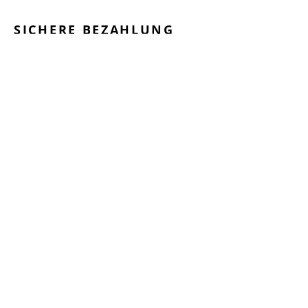
SICHERE BEZAHLUNG
GEPRÜFTE LEISTUNGEN
SCHNELLER VERSAND