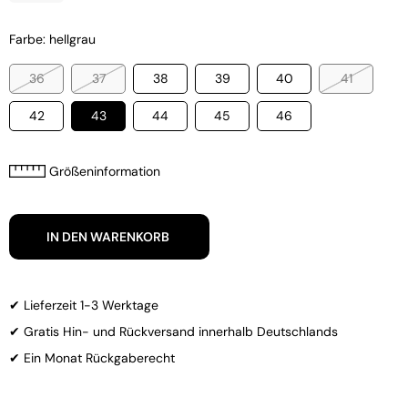
Farbe: hellgrau
36
37
38
39
40
41
42
43
44
45
46
Größeninformation
IN DEN WARENKORB
✔ Lieferzeit 1-3 Werktage
✔ Gratis Hin- und Rückversand innerhalb Deutschlands
✔ Ein Monat Rückgaberecht