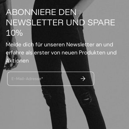
ABONNIERE DEN
NEWSLETTER UND SPARE
10%
Melde dich für unseren Newsletter an und
erfahre als erster von neuen Produkten und
Aktionen
ABSENDEN
E-Mail-Adresse*