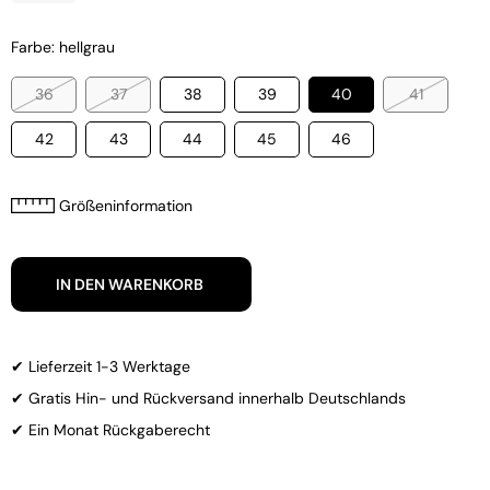
Farbe: hellgrau
36
37
38
39
40
41
42
43
44
45
46
Größeninformation
IN DEN WARENKORB
✔ Lieferzeit 1-3 Werktage
✔ Gratis Hin- und Rückversand innerhalb Deutschlands
✔ Ein Monat Rückgaberecht