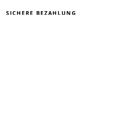
SICHERE BEZAHLUNG
GEPRÜFTE LEISTUNGEN
SCHNELLER VERSAND