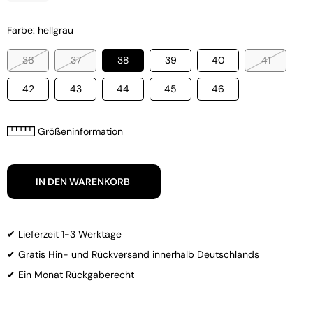
Farbe: hellgrau
36
37
38
39
40
41
42
43
44
45
46
Größeninformation
IN DEN WARENKORB
✔ Lieferzeit 1-3 Werktage
✔ Gratis Hin- und Rückversand innerhalb Deutschlands
✔ Ein Monat Rückgaberecht