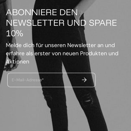
ABONNIERE DEN
NEWSLETTER UND SPARE
10%
Melde dich für unseren Newsletter an und
erfahre als erster von neuen Produkten und
Aktionen
ABSENDEN
E-Mail-Adresse*