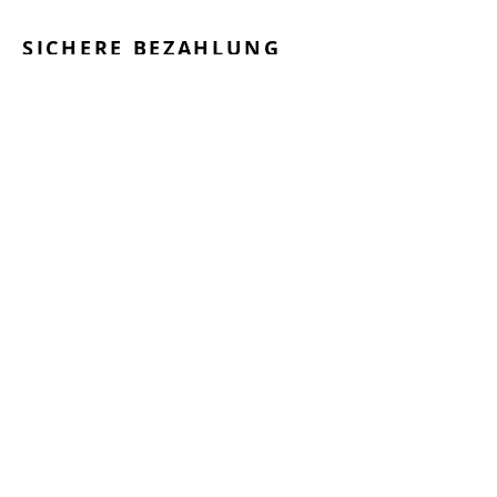
SICHERE BEZAHLUNG
GEPRÜFTE LEISTUNGEN
SCHNELLER VERSAND