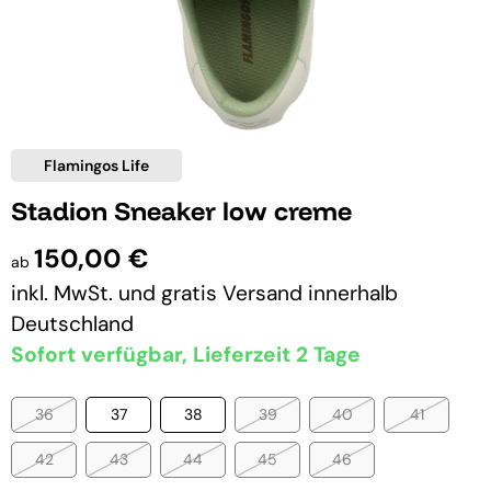
Flamingos Life
Stadion Sneaker low creme
150,00 €
ab
inkl. MwSt. und
gratis Versand
innerhalb
Deutschland
Sofort verfügbar, Lieferzeit 2 Tage
36
37
38
39
40
41
42
43
44
45
46