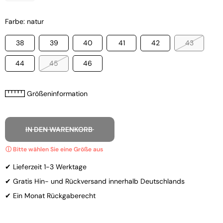
Farbe: natur
38
39
40
41
42
43
44
45
46
Größeninformation
IN DEN WARENKORB
✔ Lieferzeit 1-3 Werktage
✔ Gratis Hin- und Rückversand innerhalb Deutschlands
✔ Ein Monat Rückgaberecht