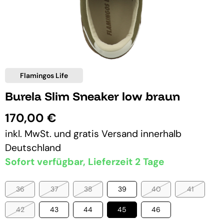
Flamingos Life
Burela Slim Sneaker low braun
170,00 €
inkl. MwSt. und
gratis Versand
innerhalb
Deutschland
Sofort verfügbar, Lieferzeit 2 Tage
36
37
38
39
40
41
42
43
44
45
46