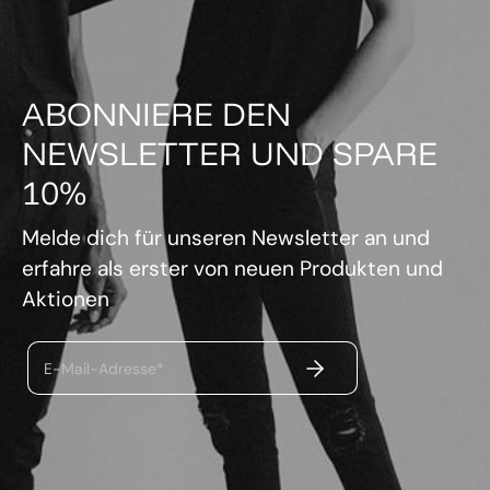
ABONNIERE DEN
NEWSLETTER UND SPARE
10%
Melde dich für unseren Newsletter an und
erfahre als erster von neuen Produkten und
Aktionen
ABSENDEN
E-Mail-Adresse*