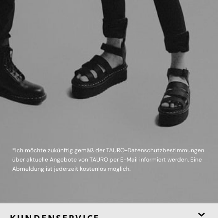
*Ich möchte zukünftig gemäß der
TAURO-Datenschutzbestimmungen
über aktuelle Angebote von TAURO per E-Mail informiert werden. Eine
Abmeldung ist jederzeit kostenlos möglich.
KUNDENSERVICE