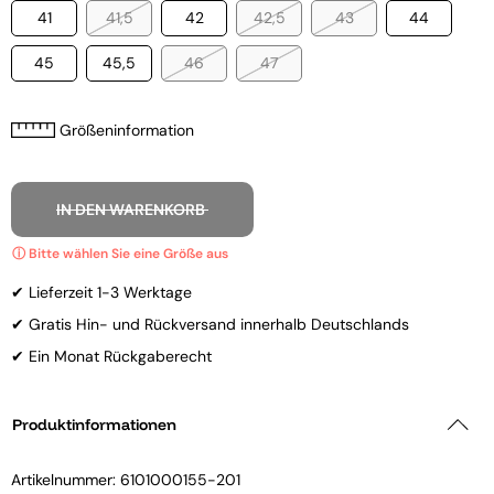
41
41,5
42
42,5
43
44
45
45,5
46
47
Größeninformation
IN DEN WARENKORB
✔ Lieferzeit 1-3 Werktage
✔ Gratis Hin- und Rückversand innerhalb Deutschlands
✔ Ein Monat Rückgaberecht
Produktinformationen
Artikelnummer:
6101000155-201