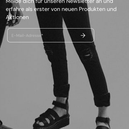
Melde dich für unseren Newsletter an und
erfahre als erster von neuen Produkten und
Aktionen
ABSENDEN
E-Mail-Adresse*