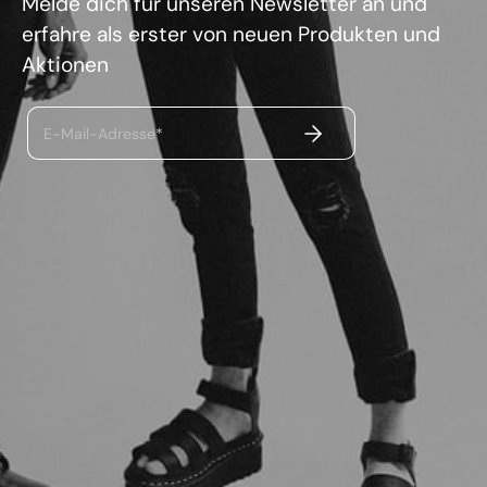
Melde dich für unseren Newsletter an und
erfahre als erster von neuen Produkten und
Aktionen
ABSENDEN
E-Mail-Adresse*