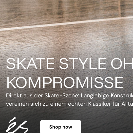
DER KLASSIKER 
FARBE.
Legendäre Silhouette, lebendige Farben und un
Charme. Die Gazelle setzt ein Statement, ohne 
Shop now