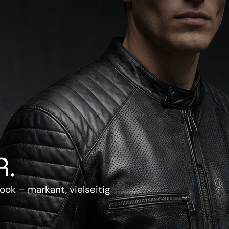
.
ook – markant, vielseitig