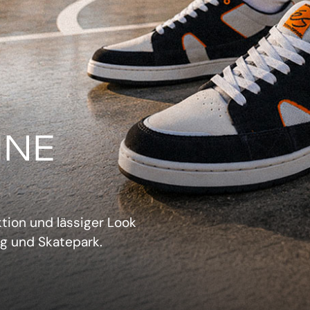
IN
verwechselbarer Retro-
sich aufzudrängen.