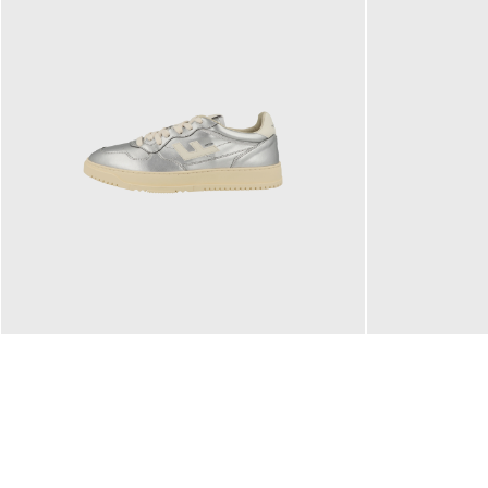
160,00 €
99,90 €
ab