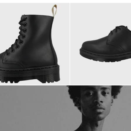
 €
180,00 €
ab