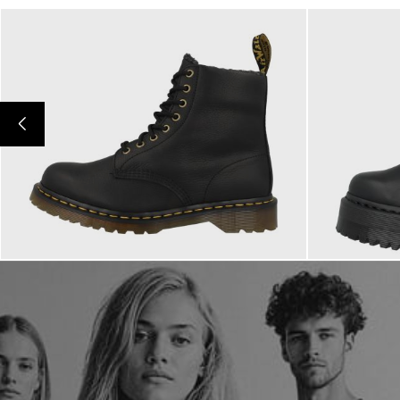
210,00 €
230,00
ab
ab