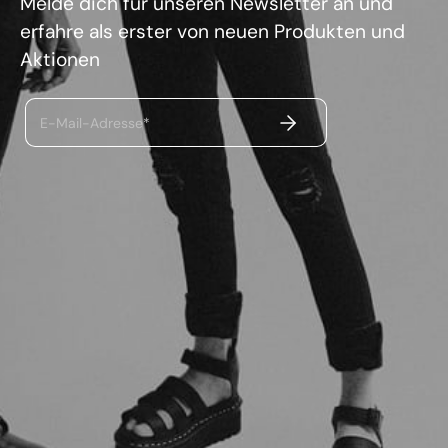
Melde dich für unseren Newsletter an und
erfahre als erster von neuen Produkten und
Aktionen
ABSENDEN
E-Mail-Adresse*