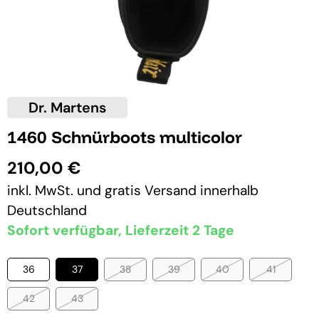
Dr. Martens
1460 Schnürboots multicolor
210,00 €
inkl. MwSt. und
gratis Versand
innerhalb
Deutschland
Sofort verfügbar, Lieferzeit 2 Tage
36
37
38
39
40
41
42
43