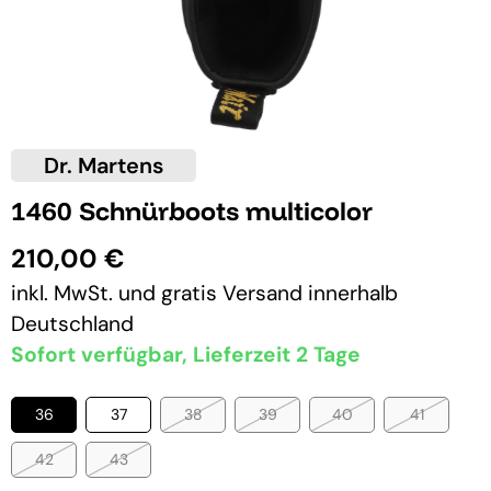
Dr. Martens
1460 Schnürboots multicolor
210,00 €
inkl. MwSt. und
gratis Versand
innerhalb
Deutschland
Sofort verfügbar, Lieferzeit 2 Tage
36
37
38
39
40
41
42
43