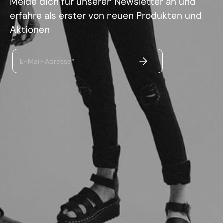
Melde dich für unseren Newsletter an und
erfahre als erster von neuen Produkten und
Aktionen
ABSENDEN
E-Mail-Adresse*