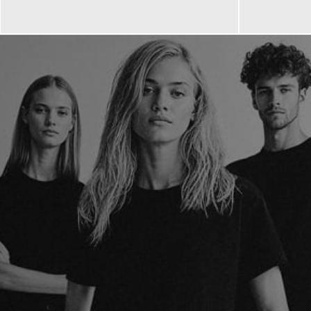
659,00 €
268,99 
ab