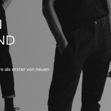
N
ND
e als erster von neuen