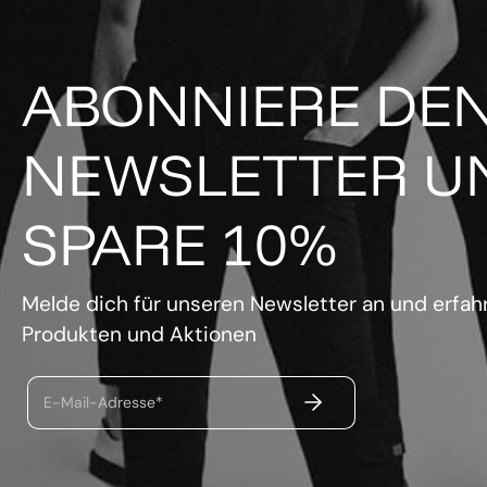
ABONNIERE DE
NEWSLETTER U
SPARE 10%
Melde dich für unseren Newsletter an und erfahr
Produkten und Aktionen
ABSENDEN
E-Mail-Adresse*