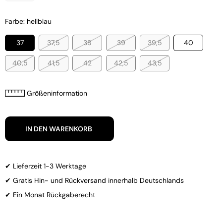
Farbe: hellblau
37
37,5
38
39
39,5
40
40,5
41,5
42
42,5
43,5
Größeninformation
IN DEN WARENKORB
✔ Lieferzeit 1-3 Werktage
✔ Gratis Hin- und Rückversand innerhalb Deutschlands
✔ Ein Monat Rückgaberecht