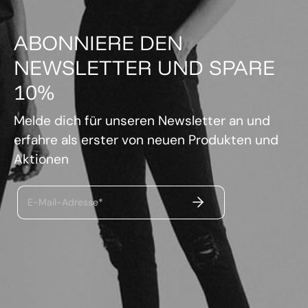
ABONNIERE DEN
NEWSLETTER UND SPARE
10%
Melde dich für unseren Newsletter an und
erfahre als erster von neuen Produkten und
Aktionen
ABSENDEN
E-Mail-Adresse*