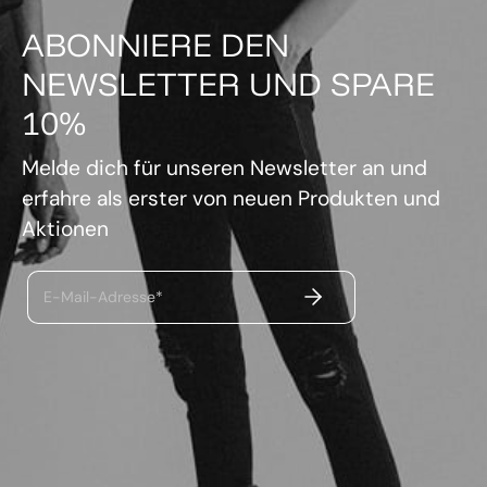
ABONNIERE DEN
NEWSLETTER UND SPARE
10%
Melde dich für unseren Newsletter an und
erfahre als erster von neuen Produkten und
Aktionen
ABSENDEN
E-Mail-Adresse*