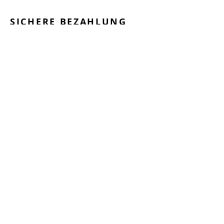
SICHERE BEZAHLUNG
GEPRÜFTE LEISTUNGEN
SCHNELLER VERSAND