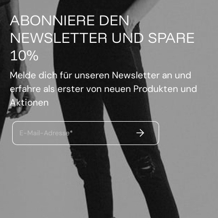
ABONNIERE DEN
NEWSLETTER UND SPARE
10%
Melde dich für unseren Newsletter an und
erfahre als erster von neuen Produkten und
Aktionen
ABSENDEN
E-Mail-Adresse*