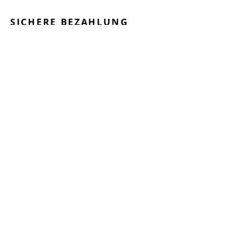
SICHERE BEZAHLUNG
GEPRÜFTE LEISTUNGEN
SCHNELLER VERSAND