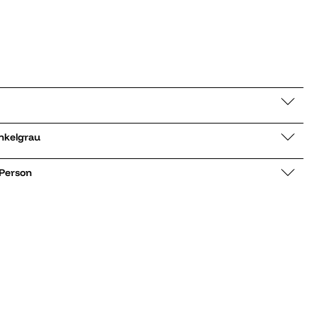
ke Carly dunkelgrau
 Person