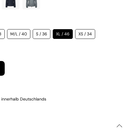
8
M/L / 40
S / 36
XL / 46
XS / 34
 innerhalb Deutschlands