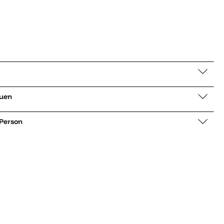
12 gruen
 Person