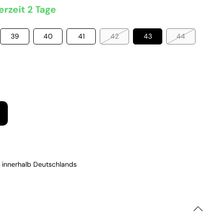
erzeit 2 Tage
39
40
41
42
43
44
 innerhalb Deutschlands