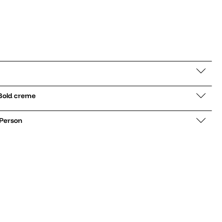
er low Burela Bold creme
 Person