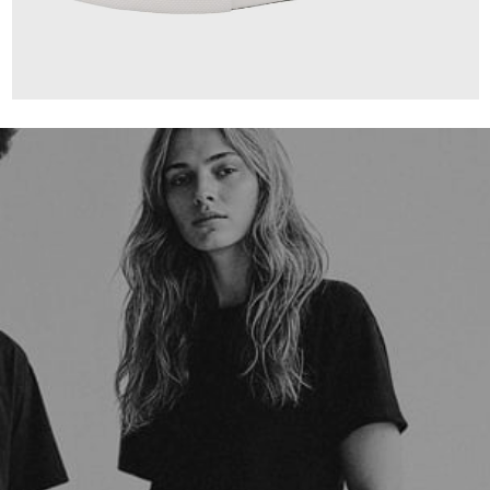
89,95 €
ab