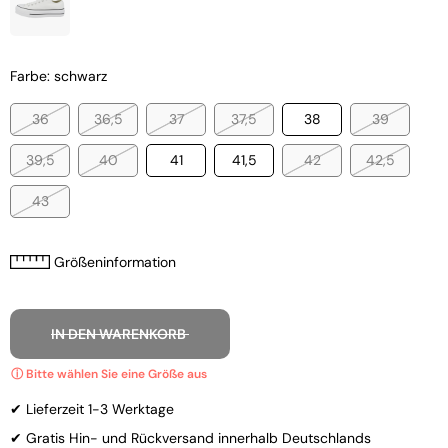
Farbe: schwarz
36
36,5
37
37,5
38
39
39,5
40
41
41,5
42
42,5
43
Größeninformation
IN DEN WARENKORB
✔ Lieferzeit 1-3 Werktage
✔ Gratis Hin- und Rückversand innerhalb Deutschlands