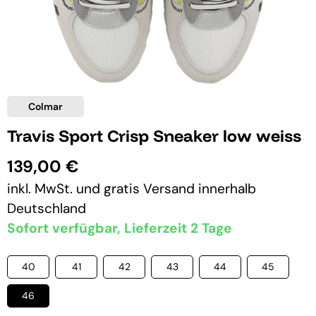
Colmar
Travis Sport Crisp Sneaker low weiss
139,00 €
inkl. MwSt. und
gratis Versand
innerhalb
Deutschland
Sofort verfügbar, Lieferzeit 2 Tage
40
41
42
43
44
45
46