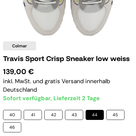
Colmar
Travis Sport Crisp Sneaker low weiss
139,00 €
inkl. MwSt. und
gratis Versand
innerhalb
Deutschland
Sofort verfügbar, Lieferzeit 2 Tage
40
41
42
43
44
45
46