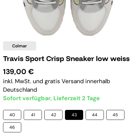
Colmar
Travis Sport Crisp Sneaker low weiss
139,00 €
inkl. MwSt. und
gratis Versand
innerhalb
Deutschland
Sofort verfügbar, Lieferzeit 2 Tage
40
41
42
43
44
45
46