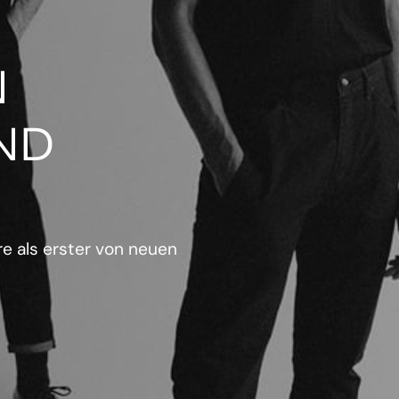
N
ND
e als erster von neuen