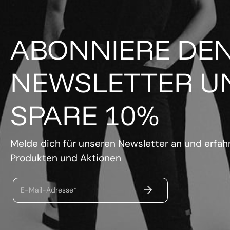
ABONNIERE DE
NEWSLETTER U
SPARE 10%
Melde dich für unseren Newsletter an und erfahr
Produkten und Aktionen
ABSENDEN
E-Mail-Adresse*