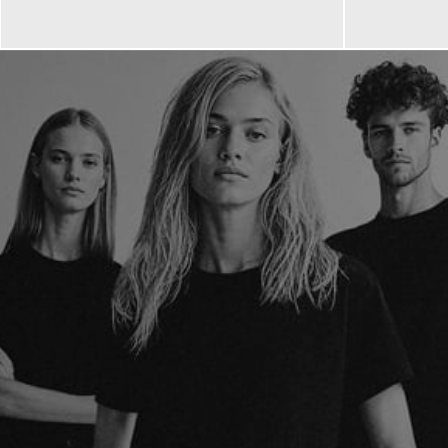
659,00 €
268,99 
ab