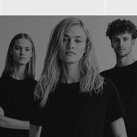
659,00 €
268,99 
ab