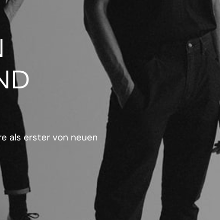
N
ND
e als erster von neuen