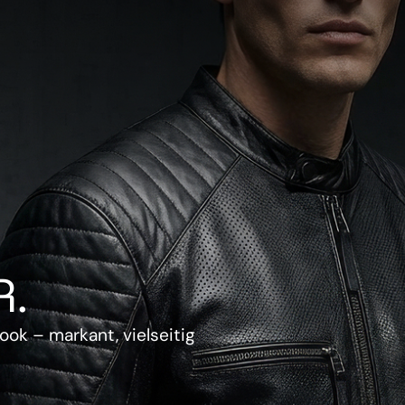
.
ook – markant, vielseitig