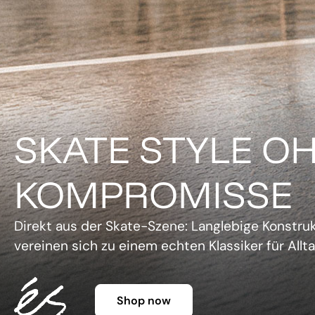
DER KLASSIKER 
FARBE.
Legendäre Silhouette, lebendige Farben und un
Charme. Die Gazelle setzt ein Statement, ohne 
Shop now