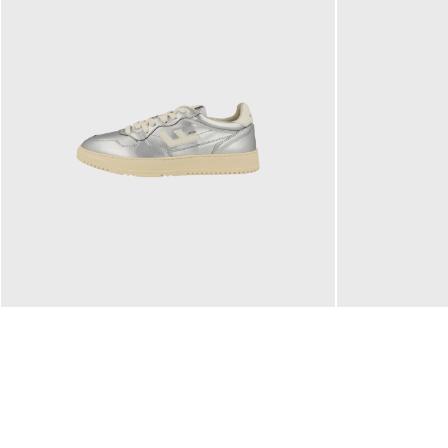
160,00 €
99,90 €
ab