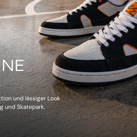
IN
verwechselbarer Retro-
sich aufzudrängen.