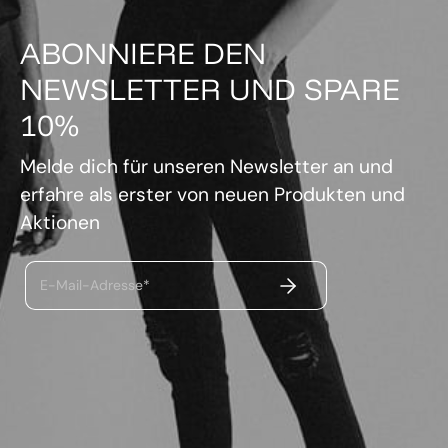
ABONNIERE DEN
NEWSLETTER UND SPARE
10%
Melde dich für unseren Newsletter an und
erfahre als erster von neuen Produkten und
Aktionen
ABSENDEN
E-Mail-Adresse*