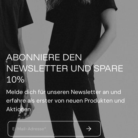
ABONNIERE DEN
NEWSLETTER UND SPARE
10%
Melde dich für unseren Newsletter an und
erfahre als erster von neuen Produkten und
Aktionen
ABSENDEN
E-Mail-Adresse*