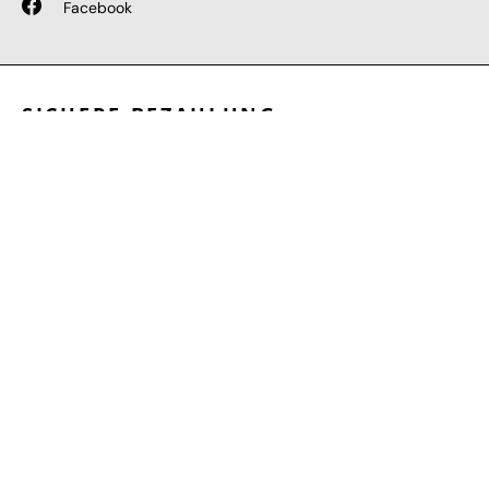
Facebook
SICHERE BEZAHLUNG
GEPRÜFTE LEISTUNGEN
SCHNELLER VERSAND