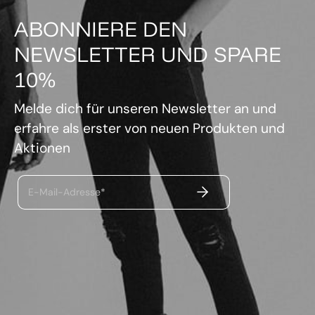
ABONNIERE DEN
NEWSLETTER UND SPARE
10%
Melde dich für unseren Newsletter an und
erfahre als erster von neuen Produkten und
Aktionen
ABSENDEN
E-Mail-Adresse*