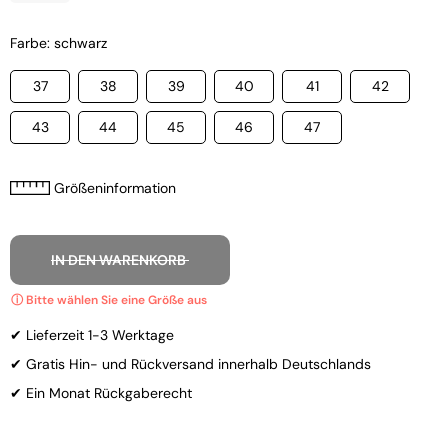
Farbe: schwarz
37
38
39
40
41
42
43
44
45
46
47
Größeninformation
IN DEN WARENKORB
✔ Lieferzeit 1-3 Werktage
✔ Gratis Hin- und Rückversand innerhalb Deutschlands
✔ Ein Monat Rückgaberecht