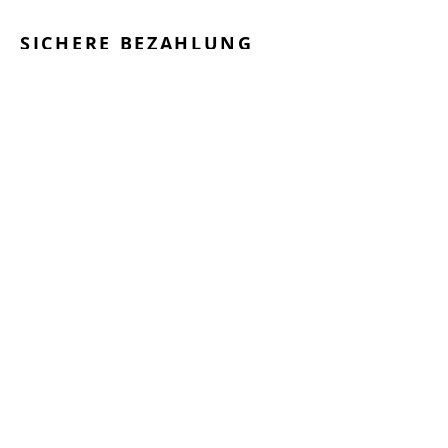
SICHERE BEZAHLUNG
GEPRÜFTE LEISTUNGEN
SCHNELLER VERSAND