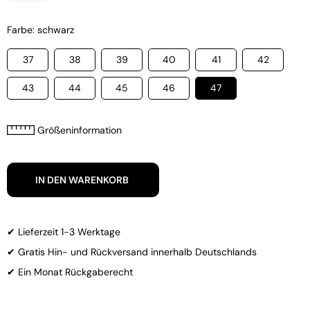
Farbe: schwarz
37
38
39
40
41
42
43
44
45
46
47
Größeninformation
IN DEN WARENKORB
✔ Lieferzeit 1-3 Werktage
✔ Gratis Hin- und Rückversand innerhalb Deutschlands
✔ Ein Monat Rückgaberecht