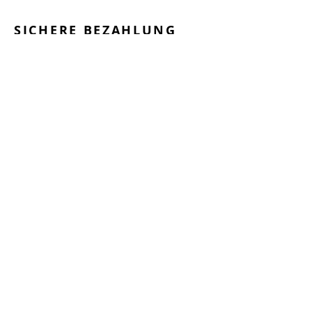
SICHERE BEZAHLUNG
GEPRÜFTE LEISTUNGEN
SCHNELLER VERSAND