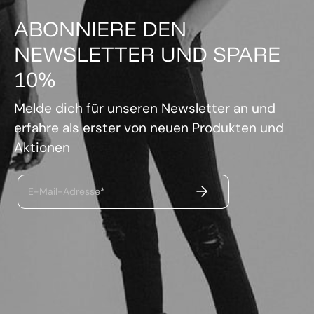
ABONNIERE DEN
NEWSLETTER UND SPARE
10%
Melde dich für unseren Newsletter an und
erfahre als erster von neuen Produkten und
Aktionen
ABSENDEN
E-Mail-Adresse*