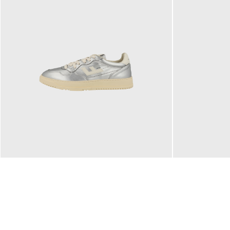
160,00 €
99,90 €
ab