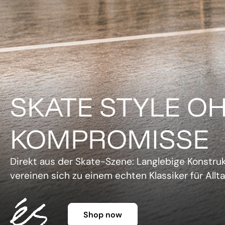
DER KLASSIKER 
FARBE.
Legendäre Silhouette, lebendige Farben und un
Charme. Die Gazelle setzt ein Statement, ohne 
Shop now