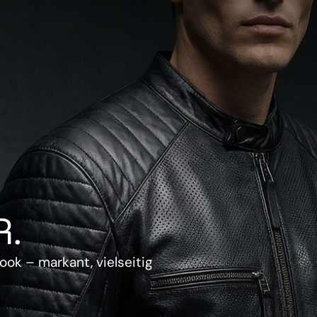
.
ook – markant, vielseitig