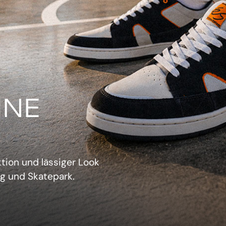
IN
verwechselbarer Retro-
sich aufzudrängen.