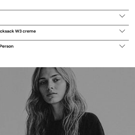
ack Rolltop Rucksack W3 creme
 Person