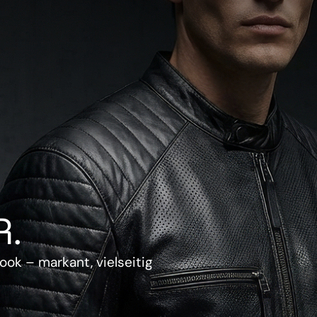
.
ook – markant, vielseitig