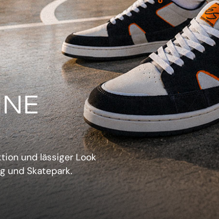
IN
verwechselbarer Retro-
sich aufzudrängen.