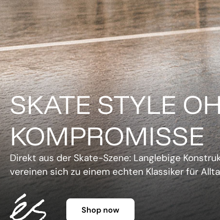
DER KLASSIKER 
FARBE.
Legendäre Silhouette, lebendige Farben und un
Charme. Die Gazelle setzt ein Statement, ohne 
Shop now