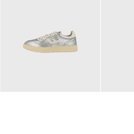
160,00 €
99,90 €
ab