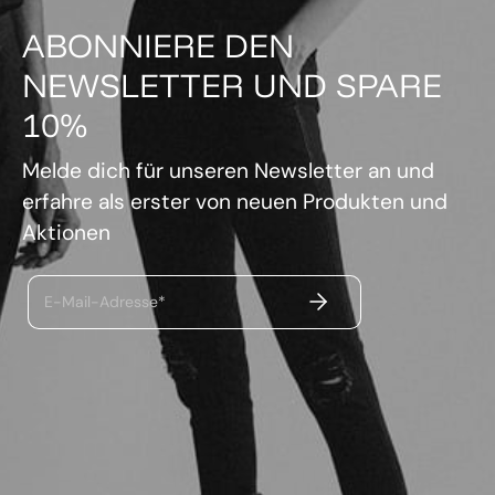
ABONNIERE DEN
NEWSLETTER UND SPARE
10%
Melde dich für unseren Newsletter an und
erfahre als erster von neuen Produkten und
Aktionen
ABSENDEN
E-Mail-Adresse*