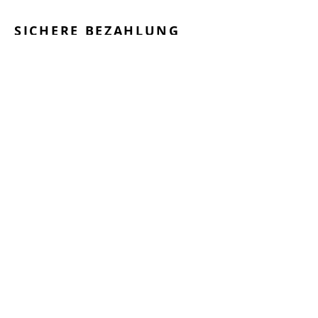
SICHERE BEZAHLUNG
GEPRÜFTE LEISTUNGEN
SCHNELLER VERSAND