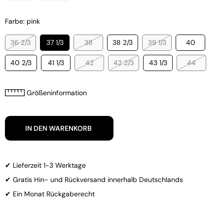
Farbe: pink
36 2/3
37 1/3
38
38 2/3
39 1/3
40
40 2/3
41 1/3
42
42 2/3
43 1/3
44
Größeninformation
IN DEN WARENKORB
✔ Lieferzeit 1-3 Werktage
✔ Gratis Hin- und Rückversand innerhalb Deutschlands
✔ Ein Monat Rückgaberecht