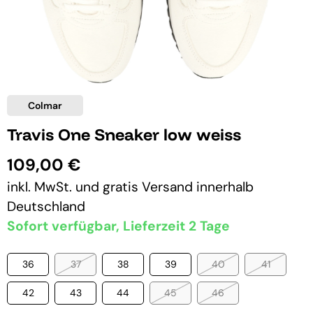
Colmar
Travis One Sneaker low weiss
109,00 €
inkl. MwSt. und
gratis Versand
innerhalb
Deutschland
Sofort verfügbar, Lieferzeit 2 Tage
36
37
38
39
40
41
42
43
44
45
46