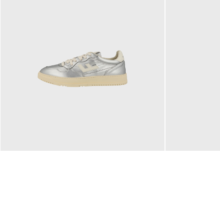
160,00 €
99,90 €
ab