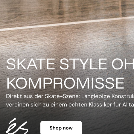
DER KLASSIKER 
FARBE.
Legendäre Silhouette, lebendige Farben und un
Charme. Die Gazelle setzt ein Statement, ohne 
Shop now