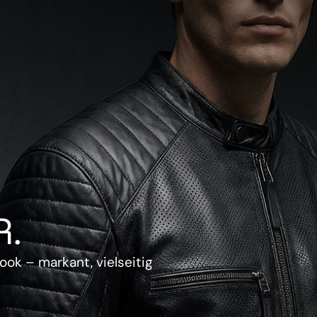
.
ook – markant, vielseitig