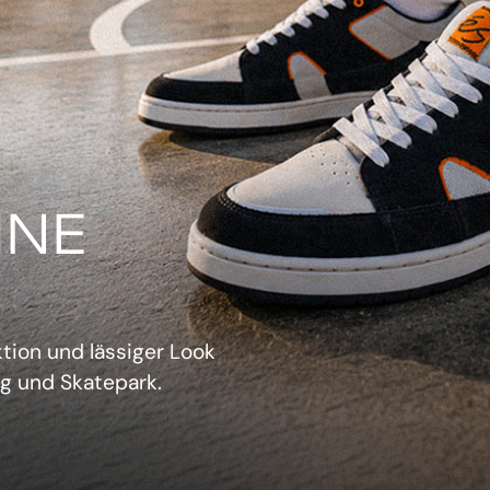
IN
verwechselbarer Retro-
sich aufzudrängen.