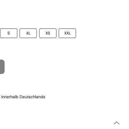
S
XL
XS
XXL
 innerhalb Deutschlands