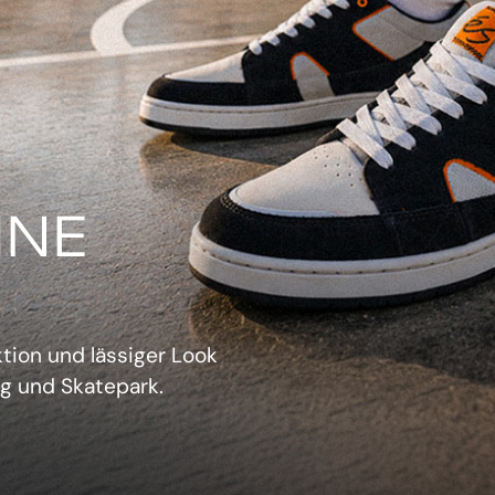
IN
verwechselbarer Retro-
sich aufzudrängen.