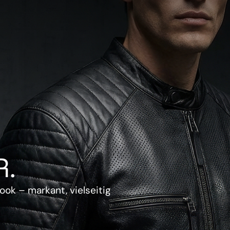
.
ook – markant, vielseitig