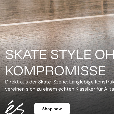
DER KLASSIKER 
FARBE.
Legendäre Silhouette, lebendige Farben und un
Charme. Die Gazelle setzt ein Statement, ohne 
Shop now