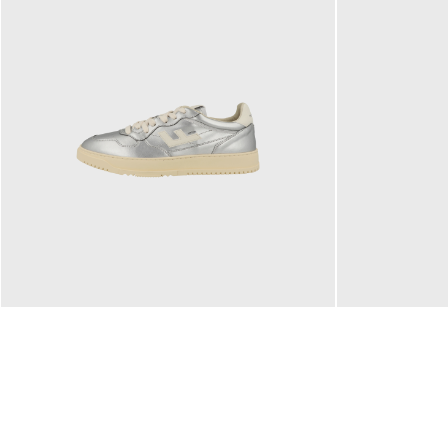
160,00 €
99,90 €
ab