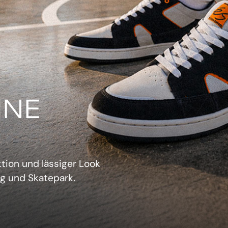
IN
verwechselbarer Retro-
sich aufzudrängen.