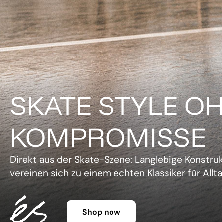
DER KLASSIKER 
FARBE.
Legendäre Silhouette, lebendige Farben und un
Charme. Die Gazelle setzt ein Statement, ohne 
Shop now