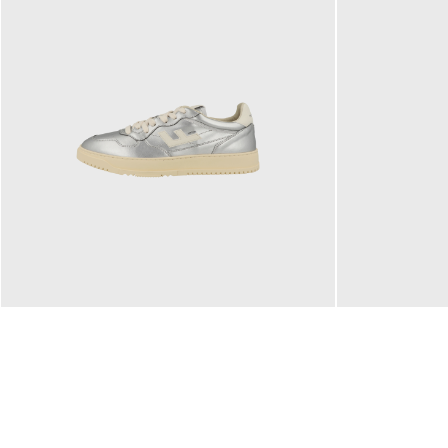
160,00 €
99,90 €
ab