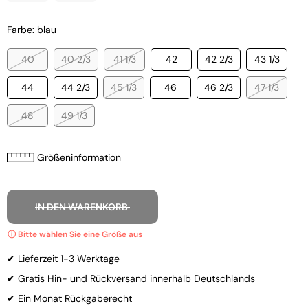
Farbe: blau
40
40 2/3
41 1/3
42
42 2/3
43 1/3
44
44 2/3
45 1/3
46
46 2/3
47 1/3
48
49 1/3
Größeninformation
IN DEN WARENKORB
✔ Lieferzeit 1-3 Werktage
✔ Gratis Hin- und Rückversand innerhalb Deutschlands
✔ Ein Monat Rückgaberecht