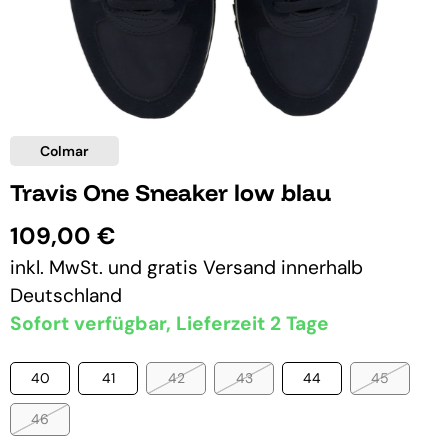
Colmar
Travis One Sneaker low blau
109,00 €
inkl. MwSt. und
gratis Versand
innerhalb
Deutschland
Sofort verfügbar, Lieferzeit 2 Tage
40
41
42
43
44
45
46