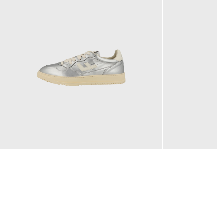
160,00 €
99,90 €
ab