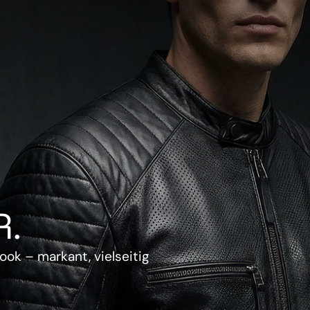
.
ook – markant, vielseitig