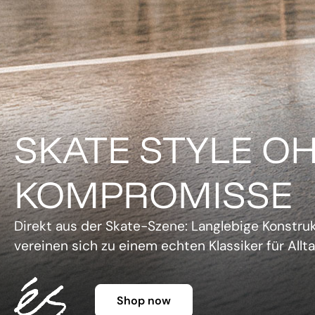
DER KLASSIKER 
FARBE.
Legendäre Silhouette, lebendige Farben und un
Charme. Die Gazelle setzt ein Statement, ohne 
Shop now