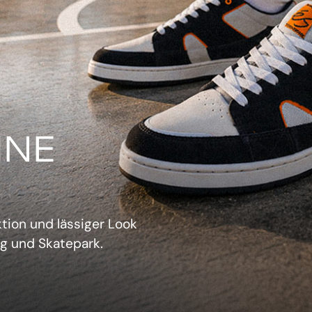
IN
verwechselbarer Retro-
sich aufzudrängen.