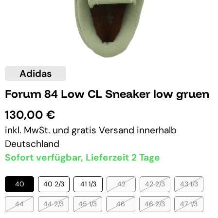
Adidas
Forum 84 Low CL Sneaker low gruen
130,00 €
inkl. MwSt. und
gratis Versand
innerhalb
Deutschland
Sofort verfügbar, Lieferzeit 2 Tage
40
40 2/3
41 1/3
42
42 2/3
43 1/3
44
44 2/3
45 1/3
46
46 2/3
47 1/3