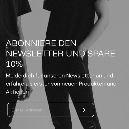
ABONNIERE DEN
NEWSLETTER UND SPARE
10%
Melde dich für unseren Newsletter an und
erfahre als erster von neuen Produkten und
Aktionen
ABSENDEN
E-Mail-Adresse*