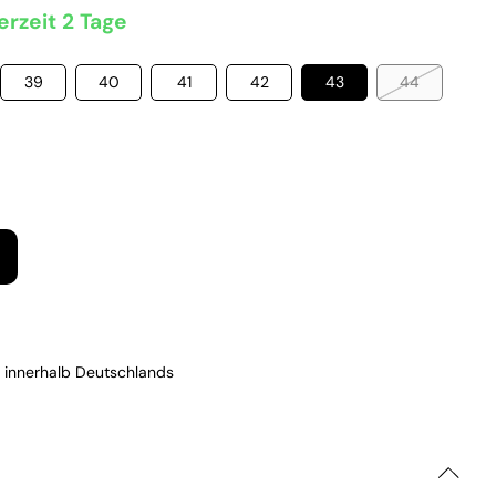
erzeit 2 Tage
39
40
41
42
43
44
 innerhalb Deutschlands