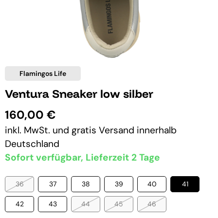
Flamingos Life
Ventura Sneaker low silber
160,00 €
inkl. MwSt. und
gratis Versand
innerhalb
Deutschland
Sofort verfügbar, Lieferzeit 2 Tage
36
37
38
39
40
41
42
43
44
45
46