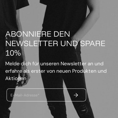
ABONNIERE DEN
NEWSLETTER UND SPARE
10%
Melde dich für unseren Newsletter an und
erfahre als erster von neuen Produkten und
Aktionen
ABSENDEN
E-Mail-Adresse*